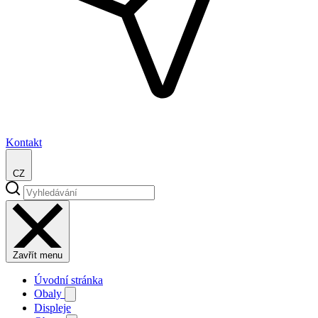
Kontakt
CZ
Zavřít menu
Úvodní stránka
Obaly
Displeje