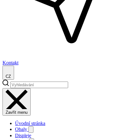
Kontakt
CZ
Zavřít menu
Úvodní stránka
Obaly
Displeje