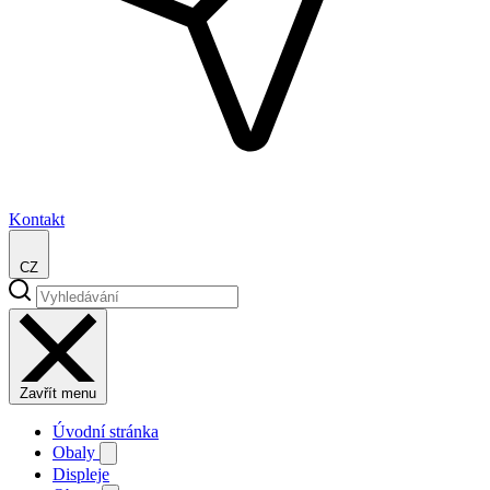
Kontakt
CZ
Zavřít menu
Úvodní stránka
Obaly
Displeje