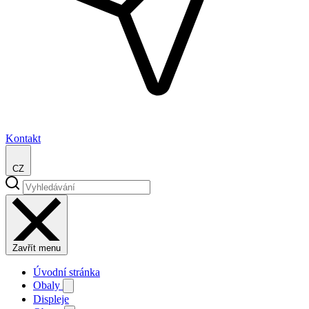
Kontakt
CZ
Zavřít menu
Úvodní stránka
Obaly
Displeje