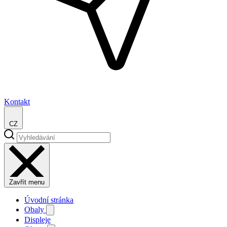
Kontakt
CZ
Zavřít menu
Úvodní stránka
Obaly
Displeje