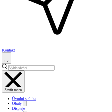
Kontakt
CZ
Zavřít menu
Úvodní stránka
Obaly
Displeje