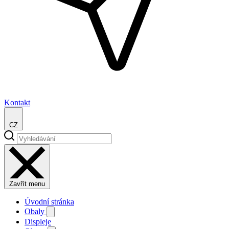
Kontakt
CZ
Zavřít menu
Úvodní stránka
Obaly
Displeje