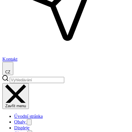
Kontakt
CZ
Zavřít menu
Úvodní stránka
Obaly
Displeje