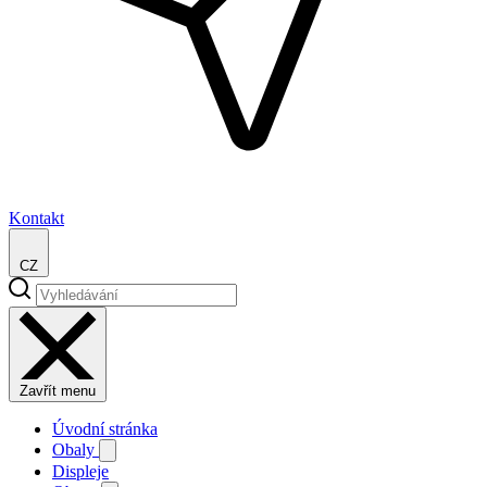
Kontakt
CZ
Zavřít menu
Úvodní stránka
Obaly
Displeje