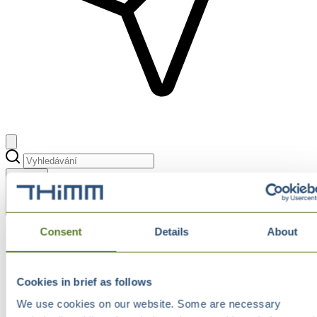
Zurück
Consent
Details
About
Internet of Packs
Digitální kódy
Smart Printing
Cookies in brief as follows
We use cookies on our website. Some are necessary