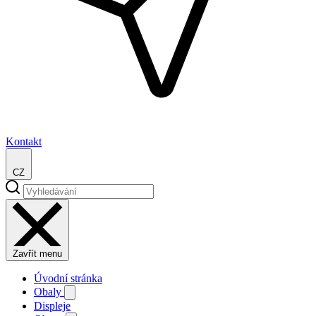
Kontakt
CZ
Zavřít menu
Úvodní stránka
Obaly
Displeje