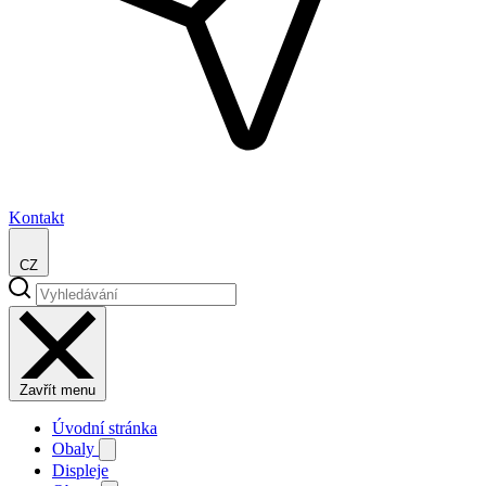
Kontakt
CZ
Zavřít menu
Úvodní stránka
Obaly
Displeje