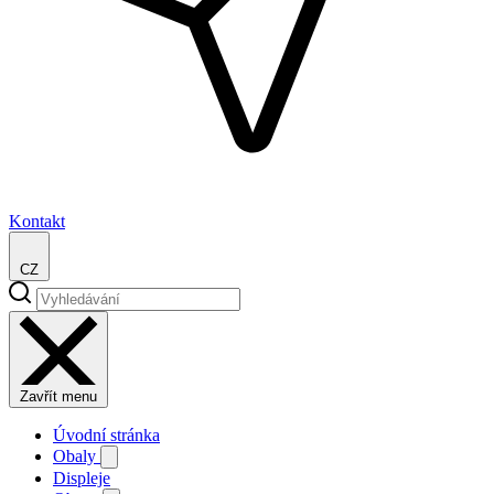
Kontakt
CZ
Zavřít menu
Úvodní stránka
Obaly
Displeje