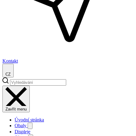
Kontakt
CZ
Zavřít menu
Úvodní stránka
Obaly
Displeje