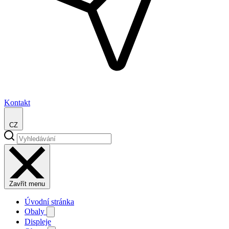
Kontakt
CZ
Zavřít menu
Úvodní stránka
Obaly
Displeje