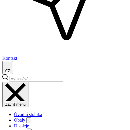
Kontakt
CZ
Zavřít menu
Úvodní stránka
Obaly
Displeje