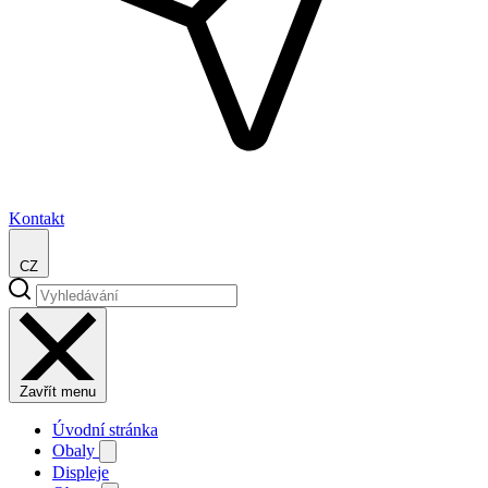
Kontakt
CZ
Zavřít menu
Úvodní stránka
Obaly
Displeje