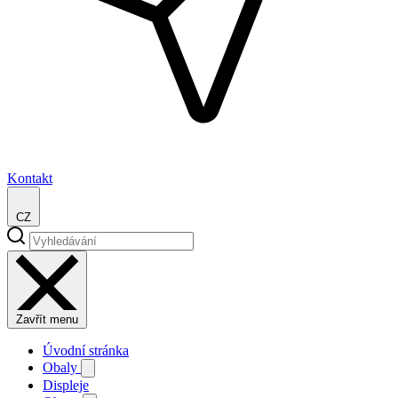
Kontakt
CZ
Zavřít menu
Úvodní stránka
Obaly
Displeje