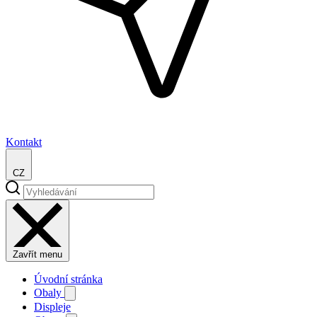
Kontakt
CZ
Zavřít menu
Úvodní stránka
Obaly
Displeje