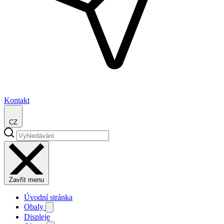
Kontakt
CZ
Zavřít menu
Úvodní stránka
Obaly
Displeje