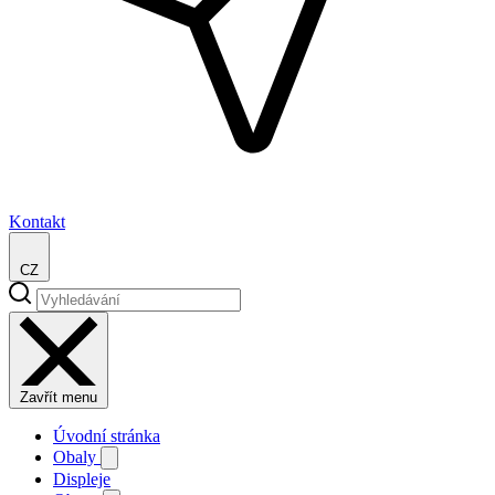
Kontakt
CZ
Zavřít menu
Úvodní stránka
Obaly
Displeje