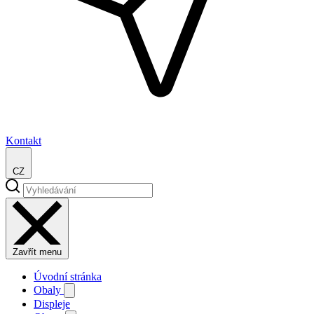
Kontakt
CZ
Zavřít menu
Úvodní stránka
Obaly
Displeje