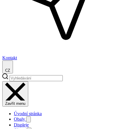
Kontakt
CZ
Zavřít menu
Úvodní stránka
Obaly
Displeje