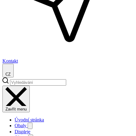
Kontakt
CZ
Zavřít menu
Úvodní stránka
Obaly
Displeje