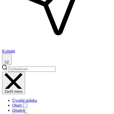
Kontakt
CZ
Zavřít menu
Úvodní stránka
Obaly
Displeje