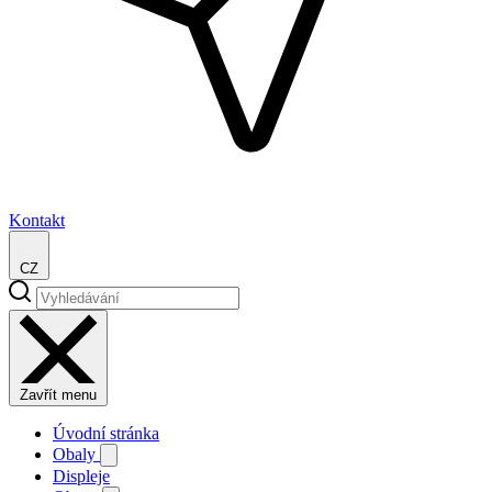
Kontakt
CZ
Zavřít menu
Úvodní stránka
Obaly
Displeje